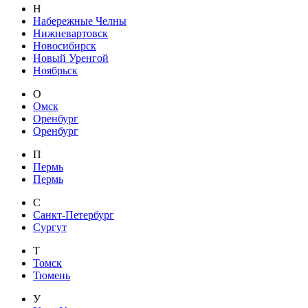
Н
Набережные Челны
Нижневартовск
Новосибирск
Новый Уренгой
Ноябрьск
О
Омск
Оренбург
Оренбург
П
Пермь
Пермь
С
Санкт-Петербург
Сургут
Т
Томск
Тюмень
У