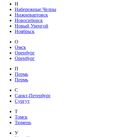
Н
Набережные Челны
Нижневартовск
Новосибирск
Новый Уренгой
Ноябрьск
О
Омск
Оренбург
Оренбург
П
Пермь
Пермь
С
Санкт-Петербург
Сургут
Т
Томск
Тюмень
У